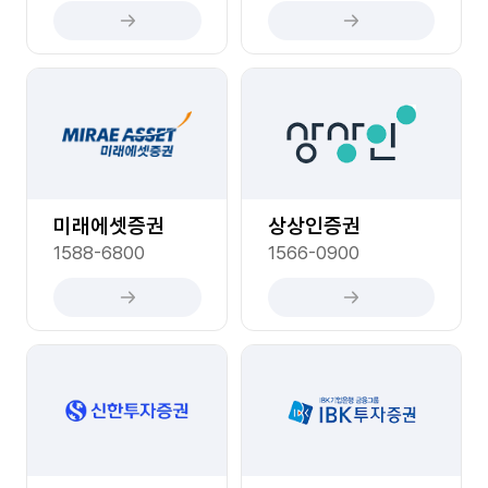
미래에셋증권
상상인증권
1588-6800
1566-0900