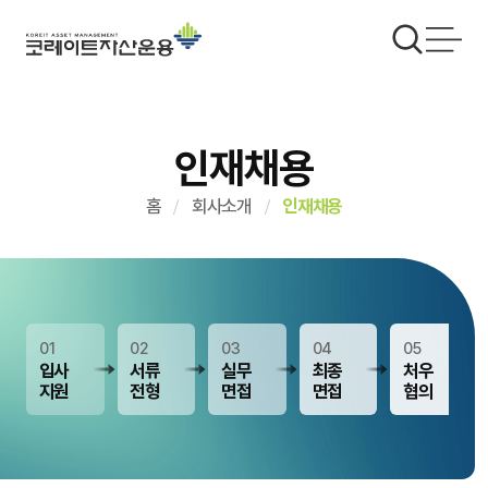
인재채용
홈
회사소개
인재채용
01
02
03
04
05
입사
서류
실무
최종
처우
지원
전형
면접
면접
협의