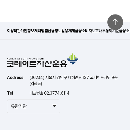
이용약관
개인정보처리방침
신용정보활용체제
금융소비자보호내부통제기준
금융소
Address
(06234) 서울시 강남구 테헤란로 137 코레이트타워 9층
(역삼동)
Tel
대표번호 02.3774.6114