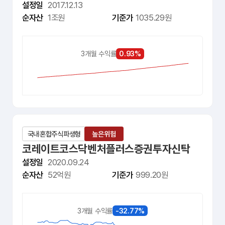
설정일
2017.12.13
순자산
1조원
기준가
1035.29원
0.93%
3개월 수익률
국내
혼합주식파생형
높은위험
코레이트코스닥벤처플러스증권투자신탁
설정일
2020.09.24
순자산
52억원
기준가
999.20원
-32.77%
3개월 수익률