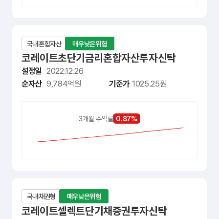
국내
혼합자산
매우낮은위험
코레이트초단기금리혼합자산투자신탁
설정일
2022.12.26
순자산
9,784억원
기준가
1025.25원
0.87%
3개월 수익률
국내
채권형
매우낮은위험
코레이트셀렉트단기채증권투자신탁