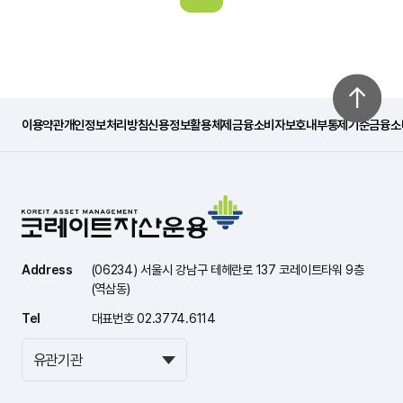
이용약관
개인정보처리방침
신용정보활용체제
금융소비자보호내부통제기준
금융소
Address
(06234) 서울시 강남구 테헤란로 137 코레이트타워 9층
(역삼동)
Tel
대표번호 02.3774.6114