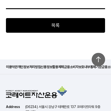
목록
이용약관
개인정보처리방침
신용정보활용체제
금융소비자보호내부통제기준
금융소
Address
(06234) 서울시 강남구 테헤란로 137 코레이트타워 9층