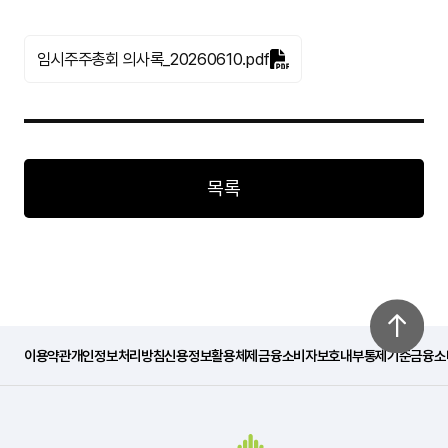
임시주주총회 의사록_20260610.pdf
목록
이용약관
개인정보처리방침
신용정보활용체제
금융소비자보호내부통제기준
금융소