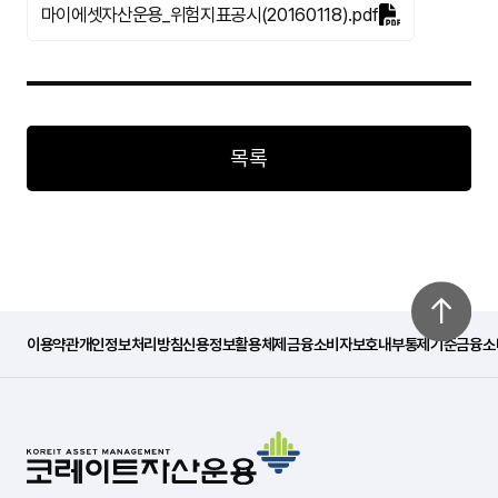
마이에셋자산운용_위험지표공시(20160118).pdf
목록
이용약관
개인정보처리방침
신용정보활용체제
금융소비자보호내부통제기준
금융소